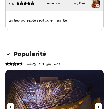
5
/
5
Février 2022
Laly Dream
un lieu agréable seul ou en famille
Popularité
4.4
5
/
SUR
15859
AVIS