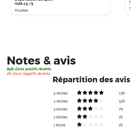
noté
noté 4.5 /5
Mus
Musées
Notes & avis
89% d'avis positifs récents
2% d'avis négatifs récents
Répartition des avis
5 étoiles
73%
4 étoiles
15%
3 étoiles
7%
2 étoiles
1%
1 étoile
1%