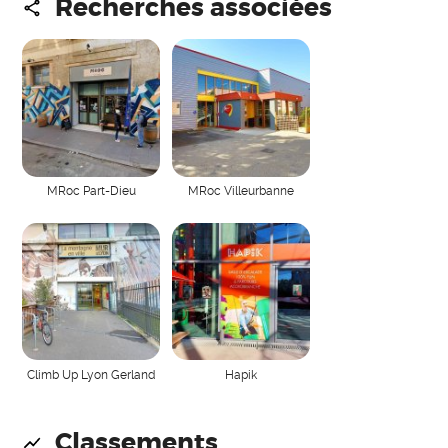
Recherches associées
MRoc Part-Dieu
MRoc Villeurbanne
Climb Up Lyon Gerland
Hapik
Classements