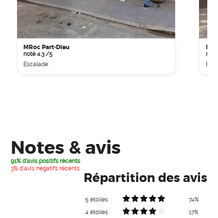
MRoc Part-Dieu
MRo
noté 4.3 /5
noté
Escalade
Esc
Notes & avis
91% d'avis positifs récents
3% d'avis négatifs récents
Répartition des avis
5 étoiles
74%
4 étoiles
17%