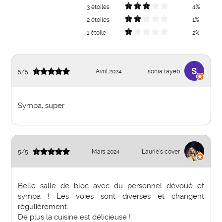
3 étoiles
4%
2 étoiles
1%
1 étoile
2%
5
/
5
Avril 2024
sonia tayeb
Sympa, super
5
/
5
Mars 2024
Laurie's cover
Belle salle de bloc avec du personnel dévoué et
sympa ! Les voies sont diverses et changent
régulièrement.
De plus la cuisine est délicieuse !