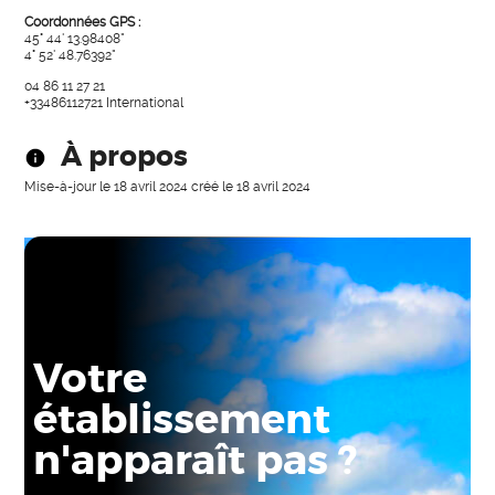
Coordonnées GPS :
45° 44' 13.98408"
4° 52' 48.76392"
04 86 11 27 21
+33486112721
International
À propos
Mise-à-jour le
18 avril 2024
créé le
18 avril 2024
Votre
établissement
n'apparaît pas ?