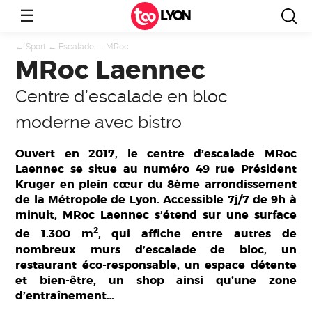
☰
LYON
←
Sport
←
Escalade
—
MRoc
MRoc Laennec
Centre d’escalade en bloc
moderne avec bistro
Ouvert en 2017, le centre d’escalade MRoc
Laennec se situe au numéro 49 rue Président
Kruger en plein cœur du 8ème arrondissement
de la Métropole de Lyon. Accessible 7j/7 de 9h à
minuit, MRoc Laennec s’étend sur une surface
2
de 1.300 m
, qui affiche entre autres de
nombreux murs d’escalade de bloc, un
restaurant éco-responsable, un espace détente
et bien-être, un shop ainsi qu’une zone
d’entraînement…