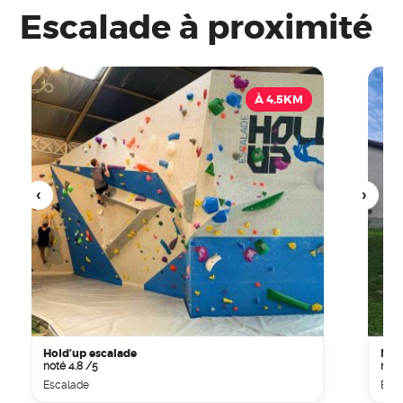
Escalade à proximité
À 4,5KM
Hold’up escalade
Mur
noté 4.8 /5
noté
Escalade
Esc