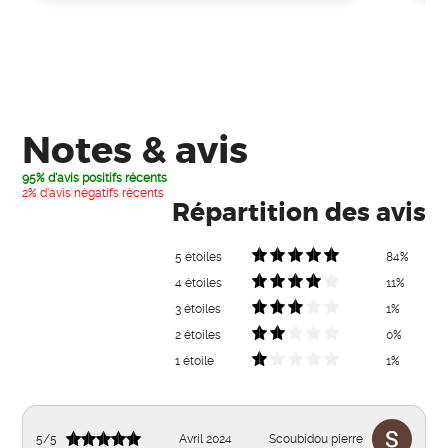
Notes & avis
95% d'avis positifs récents
2% d'avis négatifs récents
Répartition des avis
5 étoiles
84%
4 étoiles
11%
3 étoiles
1%
2 étoiles
0%
1 étoile
1%
5
/
5
Avril 2024
Scoubidou pierre