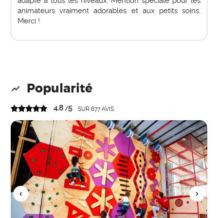
adapté à tous les niveaux. Mention spéciale pour les
animateurs vraiment adorables et aux petits soins.
Merci !
Popularité
4.8
5
/
SUR
677
AVIS