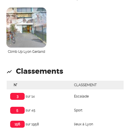
Climb Up Lyon Gerland
Classements
N°
CLASSEMENT
Escalade
3
sur 14
Sport
5
sur 45
lieux à Lyon
156
sur 1958