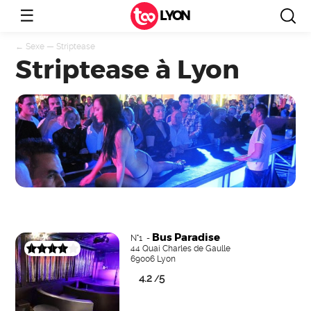
☰
LYON
←
Sexe
—
Striptease
Striptease à Lyon
Bus Paradise
N°1 -
44 Quai Charles de Gaulle
69006 Lyon
4.2
5
/