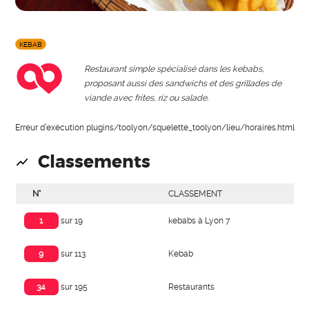
KEBAB
Restaurant simple spécialisé dans les kebabs,
proposant aussi des sandwichs et des grillades de
viande avec frites, riz ou salade.
Erreur d’exécution plugins/toolyon/squelette_toolyon/lieu/horaires.html
Classements
N°
CLASSEMENT
kebabs à Lyon 7
1
sur 19
Kebab
9
sur 113
Restaurants
34
sur 195