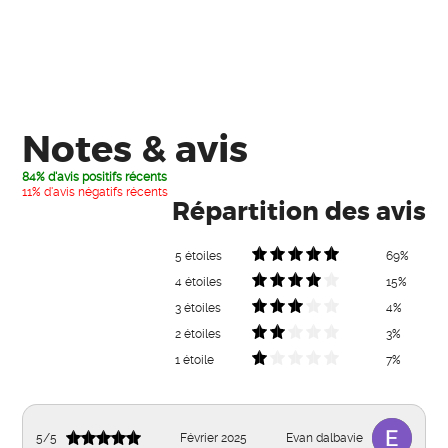
Notes & avis
84% d'avis positifs récents
11% d'avis négatifs récents
Répartition des avis
5 étoiles
69%
4 étoiles
15%
3 étoiles
4%
2 étoiles
3%
1 étoile
7%
5
/
5
Février 2025
Evan dalbavie