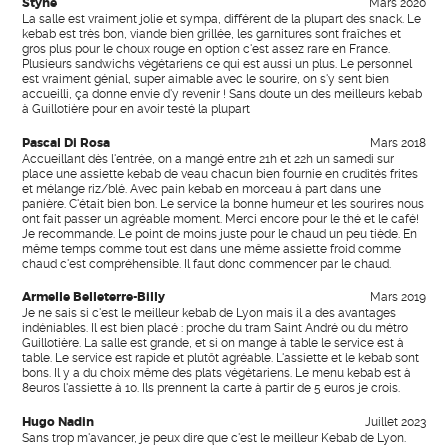
Styne
Mars 2020
La salle est vraiment jolie et sympa, différent de la plupart des snack. Le
kebab est très bon, viande bien grillée, les garnitures sont fraîches et
gros plus pour le choux rouge en option c'est assez rare en France.
Plusieurs sandwichs végétariens ce qui est aussi un plus. Le personnel
est vraiment génial, super aimable avec le sourire, on s'y sent bien
accueilli, ça donne envie d'y revenir ! Sans doute un des meilleurs kebab
à Guillotière pour en avoir testé la plupart
Pascal Di Rosa
Mars 2018
Accueillant dès l'entrée, on a mangé entre 21h et 22h un samedi sur
place une assiette kebab de veau chacun bien fournie en crudités frites
et mélange riz/blé. Avec pain kebab en morceau à part dans une
panière. C'était bien bon. Le service la bonne humeur et les sourires nous
ont fait passer un agréable moment. Merci encore pour le thé et le café!
Je recommande. Le point de moins juste pour le chaud un peu tiède. En
même temps comme tout est dans une même assiette froid comme
chaud c'est compréhensible. Il faut donc commencer par le chaud.
Armelle Belleterre-Billy
Mars 2019
Je ne sais si c'est le meilleur kebab de Lyon mais il a des avantages
indéniables. Il est bien placé : proche du tram Saint André ou du métro
Guillotière. La salle est grande, et si on mange à table le service est à
table. Le service est rapide et plutôt agréable. L'assiette et le kebab sont
bons. Il y a du choix même des plats végétariens. Le menu kebab est à
8euros l'assiette à 10. Ils prennent la carte à partir de 5 euros je crois.
Hugo Nadin
Juillet 2023
Sans trop m'avancer, je peux dire que c'est le meilleur Kebab de Lyon.