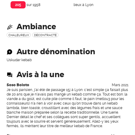
lieux à Lyon
205
sur 1958
Ambiance
CHALEUREUX
DÉCONTRACTÉ
Autre dénomination
Uskudar kebab
Avis à la une
Soso Boloto
Mars 2021
Je suis parisien, j'ai été de passage 15j à Lyon: c'est simple ça faisait plus
de 20 ans que je n'avais pas mangé un kebab comme ça. Tout est bon: la
viande a du goût, est cuite pile comme il faut, le pain (metlou3 pour les
connaisseurs) n'a rien à voir avec ceux qu'on trouve dans un kebab
lambda, bien toasté, croustillant avec des légumes frais et une sauce
blanche maison préparée selon la recette traditionnelle. Une tuerie.
Dernier détail le chef et ses collègues sont super gentils, accueillent
toujours avec le sourire et servent généreusement. Allez-y les yeux
fermés, ils méritent leur titre de meilleur kebab de France.