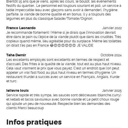
Bientôt 15 ans que je viens, après les cours, le boulot, les événements
festifs du quartier... Le personnel est toujours souriant et poli, un service à
table impeccable (eau avec glaçons sans avoir à demander), l'hygiène
parfaite, la viande de bonne qualité et en bonus, il y a toujours des
légumes en plus du classique Salade/Tomate/Oignon.
Franco Leonardo
Janvier 2022
Je recommande fortement ! Même si je dirais que l’innovation devrait
être dans le pain ou l’épice de la viande plutôt que dans les crudités. Très
copieux quand même, lieu agréable pour du surplace. Même les toilettes
on dirait t’es pas en France 😂😍😍😍😍😍😍 JE VALIDE
Taha Demir
Octobre 2024
Les excellents employés sont excellents en termes de respect et
d'accueil. Des frites à la qualité de la viande, tout est au plus haut niveau.
Cela vaut vraiment le prix que vous payez. C'est un endroit que l'on peut
appeler un vrai fast food. au plus haut niveau en termes d'hygiène. Un
restaurant (Kurde) à succès avec un service en Français, Anglais, Kurde
et turc.
lelievre louis
Janvier 2025
Service rapide et très sympa, les sauces sont délicieuses (blanche,curry)
et kebab et tacos savoureux avec bonne viande et Le petit choux rouge
qui ajoute un peu de nouveauté. Respecte bien les demandes des
clients Merci beaucoup
Infos pratiques