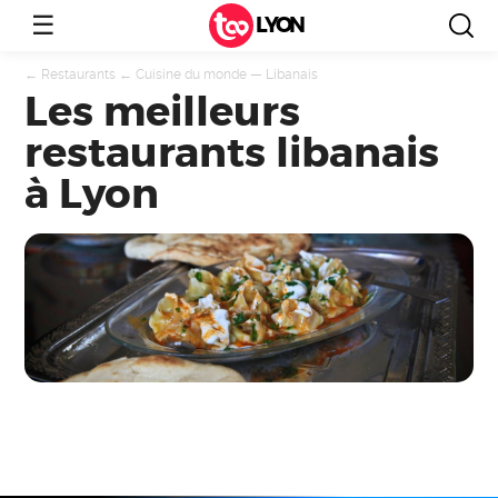
☰
LYON
←
Restaurants
←
Cuisine du monde
—
Libanais
Les meilleurs
restaurants libanais
à Lyon