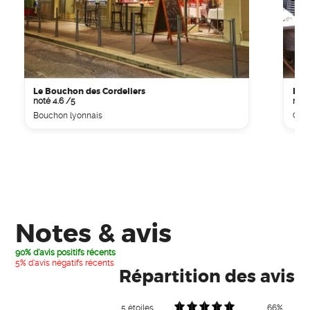
Le Bouchon des Cordeliers
Le 
noté 4.6 /5
noté
Bouchon lyonnais
Cuis
Notes & avis
90% d'avis positifs récents
5% d'avis négatifs récents
Répartition des avis
5 étoiles
66%