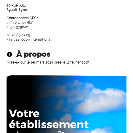
20 Rue Sully
69006
Lyon
Coordonnées GPS :
45° 46' 13.99764"
4° 50' 37.9842"
04 78 89 07 09
+33478890709
International
À propos
Mise-à-jour le
1er mars 2024
créé le
12 février 2017
Votre
établissement