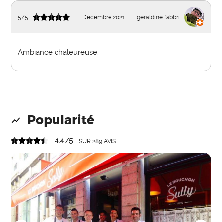
5
/
5
Décembre 2021
geraldine fabbri
Ambiance chaleureuse.
Popularité
4.4
5
/
SUR
289
AVIS