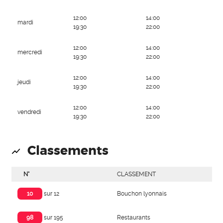
12:00
14:00
mardi
19:30
22:00
12:00
14:00
mercredi
19:30
22:00
12:00
14:00
jeudi
19:30
22:00
12:00
14:00
vendredi
19:30
22:00
Classements
N°
CLASSEMENT
Bouchon lyonnais
10
sur 12
Restaurants
98
sur 195