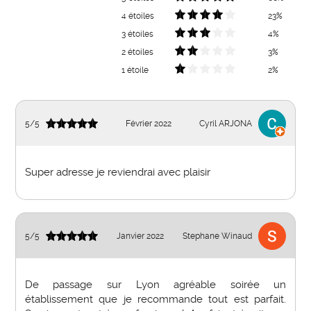
4 étoiles
23%
3 étoiles
4%
2 étoiles
3%
1 étoile
2%
5
/
5
Février 2022
Cyril ARJONA
Super adresse je reviendrai avec plaisir
5
/
5
Janvier 2022
Stephane Winaud
De passage sur Lyon agréable soirée un
établissement que je recommande tout est parfait.