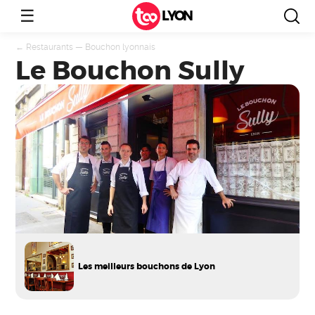
☰
LYON
←
Restaurants
—
Bouchon lyonnais
Le Bouchon Sully
Les meilleurs bouchons de Lyon