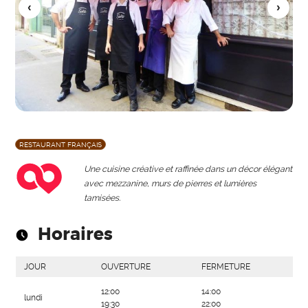
RESTAURANT FRANÇAIS
Une cuisine créative et raffinée dans un décor élégant
avec mezzanine, murs de pierres et lumières
tamisées.
Horaires
JOUR
OUVERTURE
FERMETURE
12:00
14:00
lundi
19:30
22:00