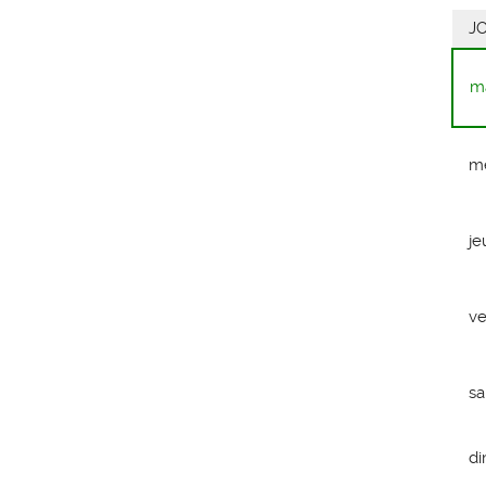
J
m
me
je
ve
s
d