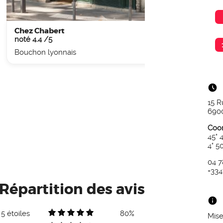
Chez Chabert
Chez
noté 4.4 /5
noté 
Bouchon lyonnais
Bouch
15 R
690
Coo
45° 
4° 5
04 7
+33
Répartition des avis
5 étoiles
80%
Mise