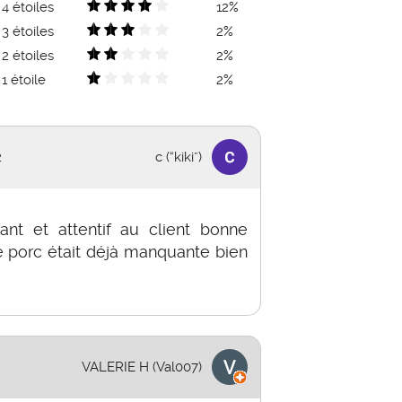
4 étoiles
12%
3 étoiles
2%
2 étoiles
2%
1 étoile
2%
2
c (“kiki”)
ant et attentif au client bonne
 porc était déjà manquante bien
VALERIE H (Val007)