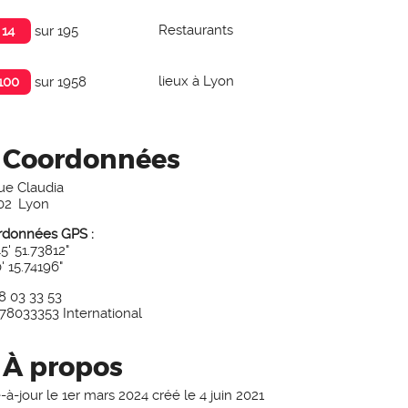
Restaurants
14
sur 195
 Louise
Les Chandelle
2.5 /5
noté 2.1 /5
lieux à Lyon
100
sur 1958
on lyonnais
Bouchon lyonna
Coordonnées
ue Claudia
02
Lyon
rdonnées GPS :
45' 51.73812"
0' 15.74196"
8 03 33 53
478033353
International
À propos
-à-jour le
1er mars 2024
créé le
4 juin 2021