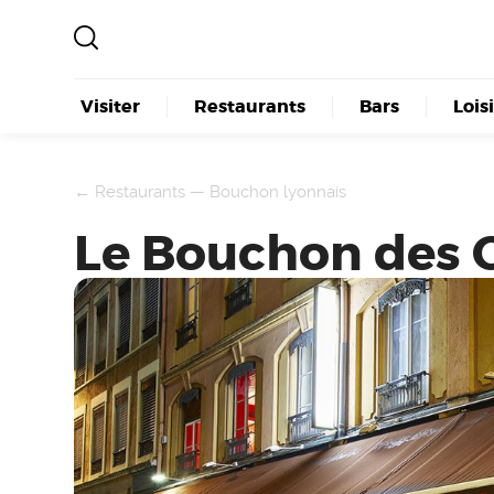
Visiter
Restaurants
Bars
Lois
←
Restaurants
—
Bouchon lyonnais
Le Bouchon des C