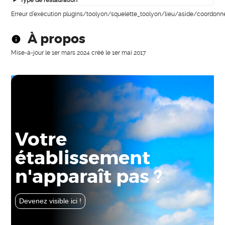
Erreur d’exécution plugins/toolyon/squelette_toolyon/lieu/aside/coordonn
À propos
Mise-à-jour le
1er mars 2024
créé le
1er mai 2017
Votre
établissement
n'apparaît pas ?
Devenez visible ici !