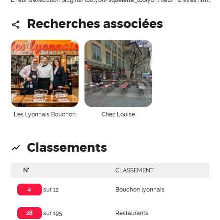
Recherches associées
Les Lyonnais Bouchon
Chez Louise
Classements
N°
CLASSEMENT
Bouchon lyonnais
4
sur 12
Restaurants
28
sur 195