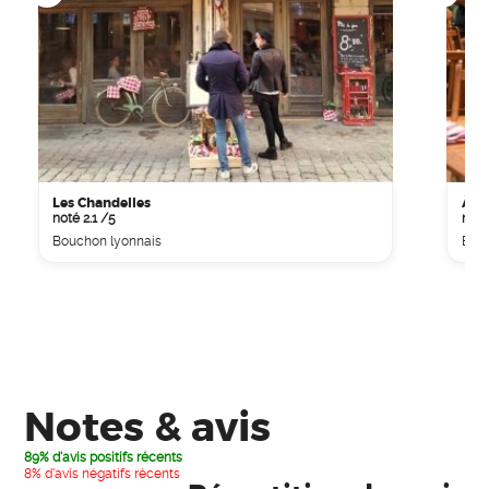
Les Chandelles
À la
noté 2.1 /5
noté
Bouchon lyonnais
Bouc
Notes & avis
89% d'avis positifs récents
8% d'avis négatifs récents