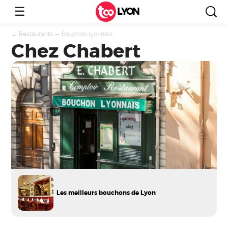
☰
LYON
←
Restaurants
—
Bouchon lyonnais
Chez Chabert
Les meilleurs bouchons de Lyon