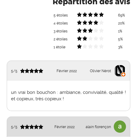
Répartition des avis
5 étoiles
69%
4 étoiles
20%
3 étoiles
1%
2 étoiles
5%
1 étoile
3%
5
/
5
Février 2022
Olivier Nérot
un vrai bon bouchon : ambiance, convivialité, qualité !
et copieux, très copieux !
5
/
5
Février 2022
alain florençon