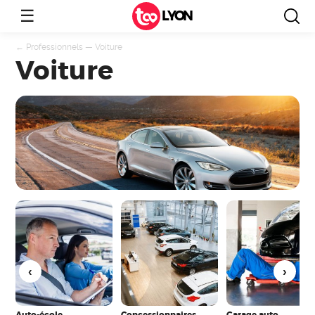
☰
LYON
←
Professionnels
—
Voiture
Voiture
Auto-école
Concessionnaires
Garage auto