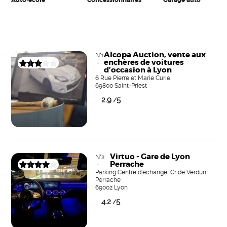
Alcopa Auction, vente aux
N°1
enchères de voitures
-
d’occasion à Lyon
6 Rue Pierre et Marie Curie
69800 Saint-Priest
2.9
5
/
Virtuo - Gare de Lyon
N°2
Perrache
-
Parking Centre d'échange, Cr de Verdun
Perrache
69002 Lyon
4.2
5
/