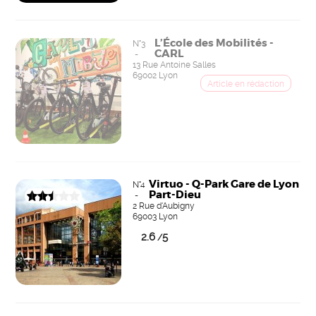
L’École des Mobilités -
N°3
CARL
-
13 Rue Antoine Salles
69002 Lyon
Virtuo - Q-Park Gare de Lyon
N°4
Part-Dieu
-
2 Rue d'Aubigny
69003 Lyon
2.6
5
/