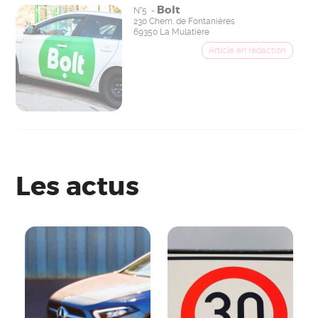
Bolt
N°5 -
230 Chem. de Fontanières
69350 La Mulatière
Les actus