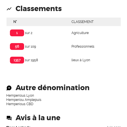
Classements
N°
CLASSEMENT
Agriculture
1
sur 2
Professionnels
56
sur 109
lieux à Lyon
1357
sur 1958
Autre dénomination
Hemperious Lyon
Hemperiou Amplepuis
Hemperious CBD
Avis à la une