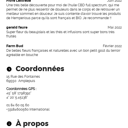
Flore Lestrade
Juin 2022
Une très belle découverte pour moi de l'huile CBD full spectrum, qui me
permet de ne plus ressentir de douleurs dans le corps et de retrouver un
meilleur sommeil en douceur. Je suis contente d'avoir trouvé les produits
de Hemperious parce qu'ils sont français et BIO. Je recommande !!
gerald faure
Mai 2022
Super fleur du beaujolais et les thés et infusions sont super bons très
fruités
Farm Bud
Février 2022
De belles fleurs françaises et naturelles avec un bon petit goût du terroir
agréable en bouche
Coordonnées
15 Rue des Fontaines
69550
Amplepuis
Coordonnées GPS :
45° 58' 17.98392"
4° 20' 5.45136"
01 84 60 05 60
+33184600560
International
À propos