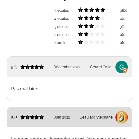
5 étoiles
96%
4 étoiles
0%
3 étoiles
3%
2 étoiles
0%
1 étoile
0%
5
/
5
Décembre 2022
Gerard Callet
Pas mal bien
5
/
5
Juin 2022
Beaujard Stephane
La découverte d’Hemperious s’est faite par un contact