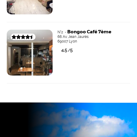
Bongoo Café 7ème
N°2 -
66 Av. Jean Jaurès
69007 Lyon
4.5
5
/