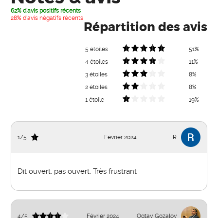
62% d'avis positifs récents
28% d'avis négatifs récents
Répartition des avis
5 étoiles
51%
4 étoiles
11%
3 étoiles
8%
2 étoiles
8%
1 étoile
19%
1
/
5
Février 2024
R
Dit ouvert, pas ouvert. Très frustrant
4
/
5
Février 2024
Ogtay Gozalov