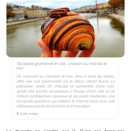
"Escapade gourmande en ville : croissant au chocolat et
noix"
Un croissant au chocolat et noix, tenu à bout de doigts,
offre une vue gourmande sur le décor urbain fluvial. La
pâtisserie, striée de chocolat et surmontée d'une noix,
ajoute une touche savoureuse à l'image d'une ville où se
mêlent l'architecture classique et les ponts modernes. Une
escapade gustative qui célèbre le charme local avec une
délicieuse pointe de tradition et d'innovation.
© Austin Hubley