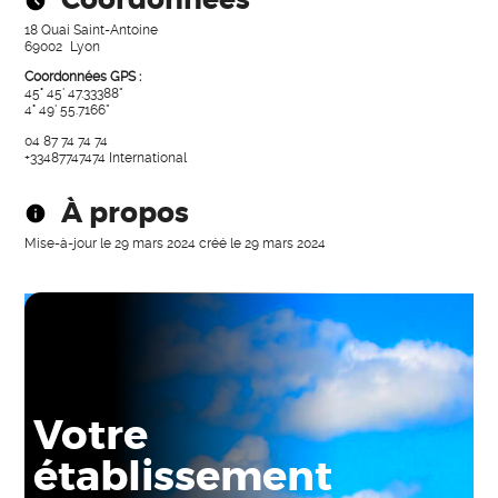
Coordonnées
18 Quai Saint-Antoine
69002
Lyon
Coordonnées GPS :
45° 45' 47.33388"
4° 49' 55.7166"
04 87 74 74 74
+33487747474
International
À propos
Mise-à-jour le
29 mars 2024
créé le
29 mars 2024
Votre
établissement