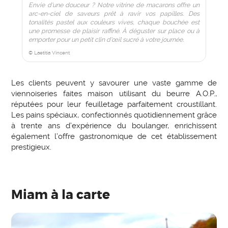
Envie d'une douceur ? Notre vitrine de macarons offre un
arc-en-ciel de saveurs prêt à ravir vos papilles. Des
tonalités pastel aux couleurs vives, chaque bouchée est
une promesse de plaisir raffiné. À déguster sur place ou à
emporter pour un petit clin d'œil sucré à votre journée.
© Laetitia Vincent
Les clients peuvent y savourer une vaste gamme de
viennoiseries faites maison utilisant du beurre A.O.P.,
réputées pour leur feuilletage parfaitement croustillant.
Les pains spéciaux, confectionnés quotidiennement grâce
à trente ans d’expérience du boulanger, enrichissent
également l’offre gastronomique de cet établissement
prestigieux.
Miam à la carte