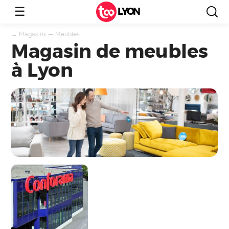
☰
LYON
←
Magasins
—
Meubles
Magasin de meubles
à Lyon