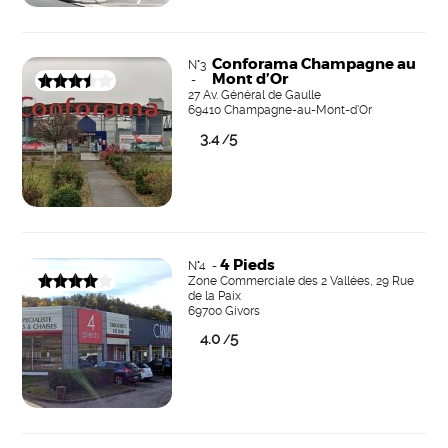
Conforama Champagne au
N°3
Mont d’Or
-
27 Av. Général de Gaulle
69410 Champagne-au-Mont-d'Or
3.4
5
/
4 Pieds
N°4 -
Zone Commerciale des 2 Vallées, 29 Rue
de la Paix
69700 Givors
4.0
5
/