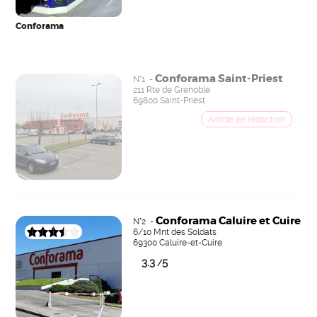
Conforama
Conforama Saint-Priest
N°1 -
211 Rte de Grenoble
69800 Saint-Priest
Conforama Caluire et Cuire
N°2 -
6/10 Mnt des Soldats
69300 Caluire-et-Cuire
3.3
5
/