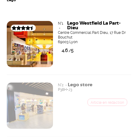
Lego Westfield La Part-
N°1
Dieu
-
Centre Commercial Part Dieu, 17 Rue Dr
Bouchut
69003 Lyon
4.6
5
/
Lego store
N°2 -
P38H+J3