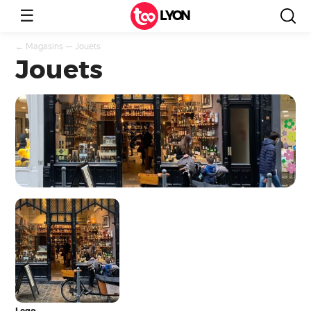
☰
LYON
←
Magasins
—
Jouets
Jouets
Lego