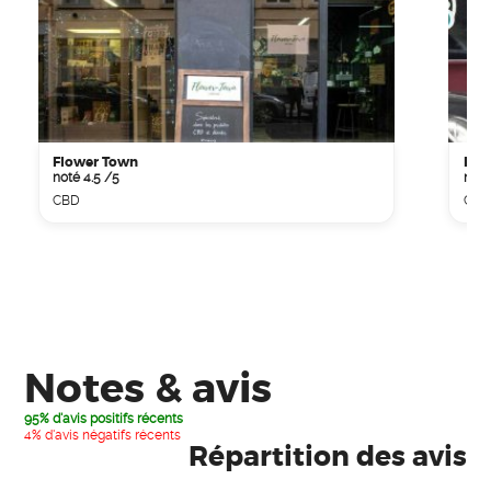
Flower Town
Pau
noté 4.5 /5
noté
CBD
CBD
Notes & avis
95% d'avis positifs récents
4% d'avis négatifs récents
Répartition des avis