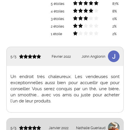
5 étoiles
87%
4 étoiles
8%
3 étoiles
0%
2 étoiles
2%
1 étoile
2%
5
/
5
Février 2022
John Anglionin
Un endroit très chaleureux. Les vendeuses sont
exceptionnelles aussi bien pour accueillir que pour
conseiller. Vous serez conquis par un thé, une bière,
un smoothie... avec vos amis ou juste pour acheter
l’un de leur produits.
5
/
5
Janvier 2022
Nathalie Gueriaud