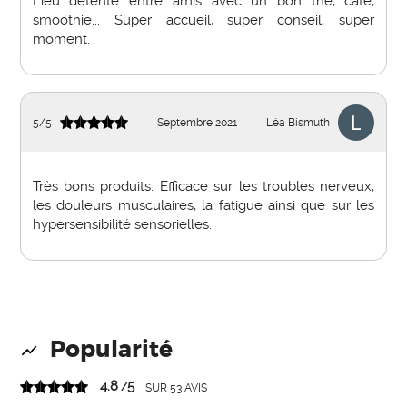
Lieu détente entre amis avec un bon thé, café,
smoothie... Super accueil, super conseil, super
moment.
5
/
5
Septembre 2021
Léa Bismuth
Très bons produits. Efficace sur les troubles nerveux,
les douleurs musculaires, la fatigue ainsi que sur les
hypersensibilité sensorielles.
Popularité
4.8
5
/
SUR
53
AVIS