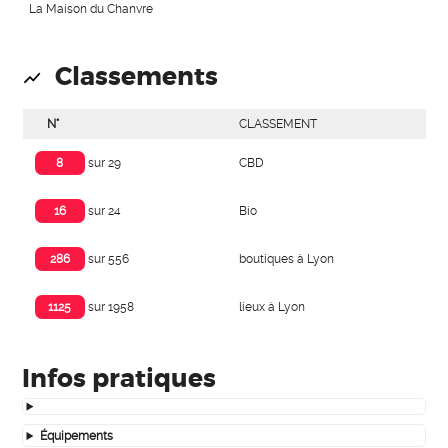
La Maison du Chanvre
Classements
N°
CLASSEMENT
CBD
8
sur 29
Bio
16
sur 24
boutiques à Lyon
286
sur 556
lieux à Lyon
1125
sur 1958
Infos pratiques
Équipements