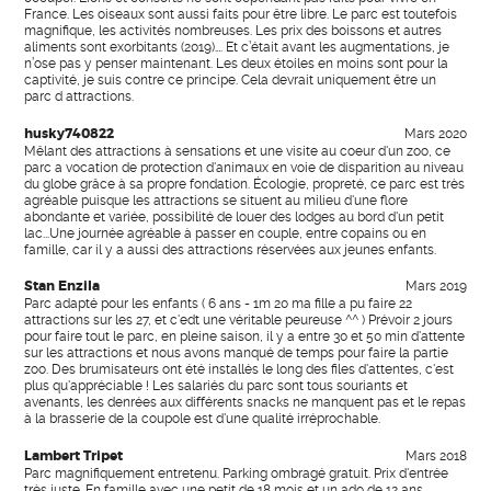
France. Les oiseaux sont aussi faits pour être libre. Le parc est toutefois
magnifique, les activités nombreuses. Les prix des boissons et autres
aliments sont exorbitants (2019)…. Et c’était avant les augmentations, je
n’ose pas y penser maintenant. Les deux étoiles en moins sont pour la
captivité, je suis contre ce principe. Cela devrait uniquement être un
parc d attractions.
husky740822
Mars 2020
Mêlant des attractions à sensations et une visite au coeur d'un zoo, ce
parc a vocation de protection d'animaux en voie de disparition au niveau
du globe grâce à sa propre fondation. Écologie, propreté, ce parc est très
agréable puisque les attractions se situent au milieu d'une flore
abondante et variée, possibilité de louer des lodges au bord d'un petit
lac...Une journée agréable à passer en couple, entre copains ou en
famille, car il y a aussi des attractions réservées aux jeunes enfants.
Stan Enzila
Mars 2019
Parc adapté pour les enfants ( 6 ans - 1m 20 ma fille a pu faire 22
attractions sur les 27, et c'edt une véritable peureuse ^^ ) Prévoir 2 jours
pour faire tout le parc, en pleine saison, il y a entre 30 et 50 min d'attente
sur les attractions et nous avons manqué de temps pour faire la partie
zoo. Des brumisateurs ont été installés le long des files d'attentes, c'est
plus qu'appréciable ! Les salariés du parc sont tous souriants et
avenants, les denrées aux différents snacks ne manquent pas et le repas
à la brasserie de la coupole est d'une qualité irréprochable.
Lambert Tripet
Mars 2018
Parc magnifiquement entretenu. Parking ombragé gratuit. Prix d'entrée
très juste. En famille avec une petit de 18 mois et un ado de 12 ans,