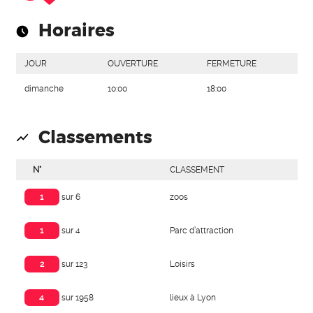
Horaires
JOUR
OUVERTURE
FERMETURE
dimanche
10:00
18:00
Classements
N°
CLASSEMENT
zoos
1
sur 6
Parc d’attraction
1
sur 4
Loisirs
2
sur 123
lieux à Lyon
4
sur 1958