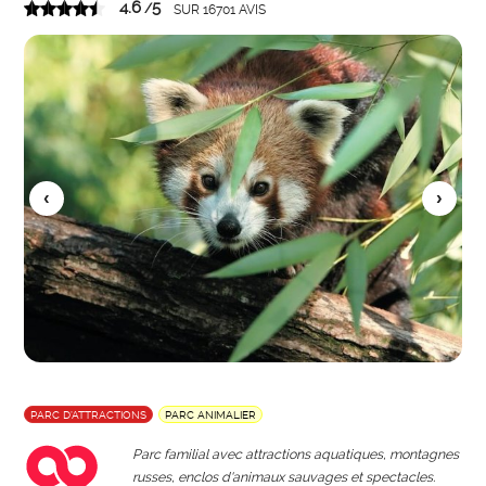
4.6
5
/
SUR
16701
AVIS
PARC D’ATTRACTIONS
PARC ANIMALIER
Parc familial avec attractions aquatiques, montagnes
russes, enclos d'animaux sauvages et spectacles.