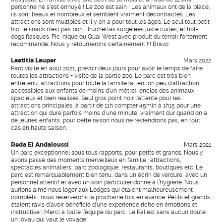
personne ne s'est ennuyé ! Le zoo est sain ! Les animaux ont de la place,
ils sont beaux et nombreux et semblent vraiment décontractés. Les
attractions sont multiples et il y en a pour tout les âges. Le seul tout petit
hic, le snack n'est pas bon. Bruchettas surgelées juste cuites, et hot-
dogs flasques. Pic-nique ou Quai West avec produit du terroir fortement
recommandé. Nous y retournerons certainement !!! Bravo
Laetitia Lauper
Mars 2022
Parc visité en août 2021, prévoir deux jours pour avoir le temps de faire
toutes les attractions + visite de la partie zoo. Le parc est très bien
entretenu, attractions pour toute la famille (attention peu d'attraction
accessibles aux enfants de moins d'un mètre), enclos des animaux
spacieux et bien réalisés. Seul gros point noir l'attente pour les
attractions principales, à partir de 11h compter 45min à 1h15 pour une
attraction qui dure parfois moins d'une minute, vraiment dur quand on a
de jeunes enfants...pour cette raison nous ne reviendrons pas, en tout
cas en haute saison.
Reda El Andaloussi
Mars 2021
Un parc exceptionnel sous tous rapports, pour petits et grands. Nous y
avons passé des moments merveilleux en famille : attractions,
spectacles animaliers, parc zoologique, restaurants, boutiques etc. Le
parc est remarquablement bien tenu, dans un écrin de verdure, avec un
personnel attentif et avec un soin particulier donné à l’hygiène. Nous
aurions aimé nous loger aux Lodges qui étaient malheureusement
complets ; nous réserverons la prochaine fois en avance. Petits et grands
étaient ravis d’avoir bénéficié d’une experience riche en émotions et
instructive ! Merci à toute l’équipe du parc. Le Pal est sans aucun doute
un joyau qui vaut le voyage.