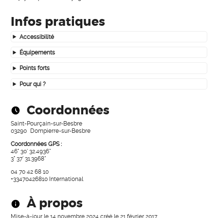
Infos pratiques
Accessibilité
Équipements
Points forts
Pour qui ?
Coordonnées
Saint-Pourçain-sur-Besbre
03290
Dompierre-sur-Besbre
Coordonnées GPS :
46° 30' 32.4936"
3° 37' 31.3968"
04 70 42 68 10
+33470426810
International
À propos
Mise-à-jour le
14 novembre 2024
créé le
21 février 2017