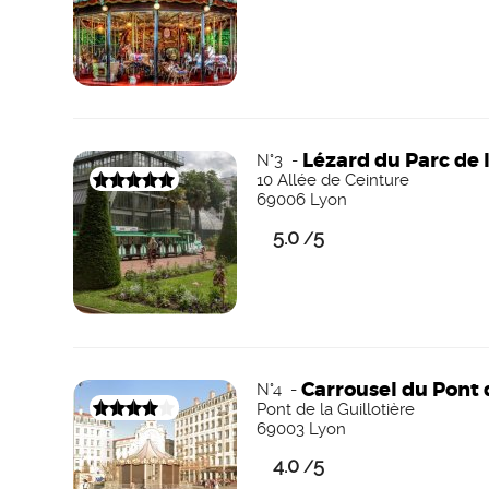
Lézard du Parc de l
N°3 -
10 Allée de Ceinture
69006 Lyon
5.0
5
/
Carrousel du Pont d
N°4 -
Pont de la Guillotière
69003 Lyon
4.0
5
/