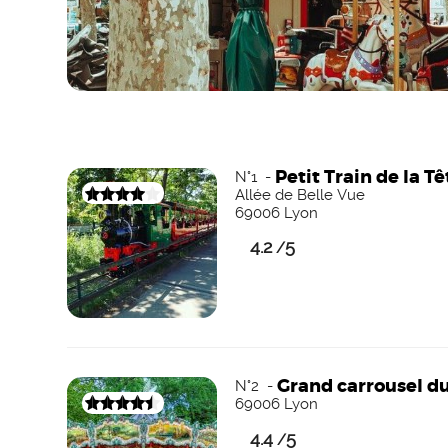
Petit Train de la Tê
N°1 -
Allée de Belle Vue
69006 Lyon
4.2
5
/
Grand carrousel du
N°2 -
69006 Lyon
4.4
5
/