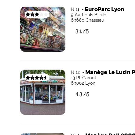
EuroParc Lyon
N°11 -
9 Av. Louis Blériot
69680 Chassieu
3.1
5
/
Manège Le Lutin 
N°12 -
13 Pl. Carnot
69002 Lyon
4.3
5
/