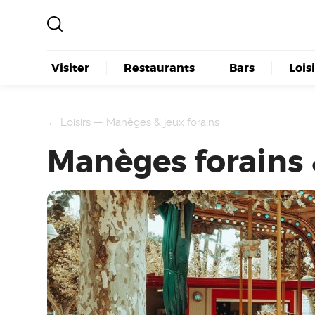
Visiter
Restaurants
Bars
Lois
←
Loisirs
—
Manèges & jeux forains
Manèges forains 