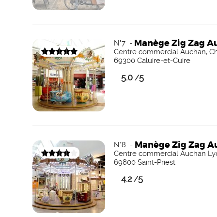
Manège Zig Zag A
N°7 -
Centre commercial Auchan, Ch
69300 Caluire-et-Cuire
5.0
5
/
Manège Zig Zag Au
N°8 -
Centre commercial Auchan Lyo
69800 Saint-Priest
4.2
5
/