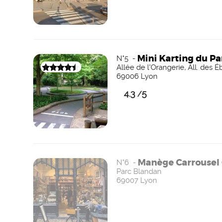
Mini Karting du Par
N°5 -
Allée de l'Orangerie, All. des É
69006 Lyon
4.3
5
/
Manège Carrousel 
N°6 -
Parc Blandan
69007 Lyon