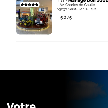
Manège Doll 2000
N°13 -
2 Av. Charles de Gaulle
69230 Saint-Genis-Laval
5.0
5
/
Votre