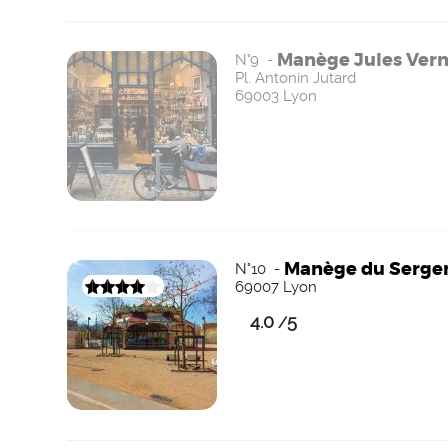
Manège Jules Ver
N°9 -
Pl. Antonin Jutard
69003 Lyon
Manège du Serge
N°10 -
69007 Lyon
4.0
5
/