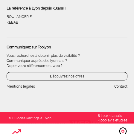
La référence à Lyon depuis +15ans !
BOULANGERIE
KEBAB
Communiquez sur Toolyon
Vous recherchez à obtenir plus de visibilité ?
Communiquer auprès des lyonnais ?
Doper votre référencement web ?
Découvrez nos offres
Mentions légales
Contact
8 lieux classés
Le TOP des kartings à Lyon
4.000 avis étudiés
Développement & référencement