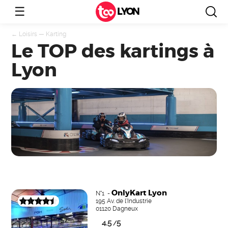
☰
LYON
←
Loisirs
—
Karting
Le TOP des kartings à
Lyon
OnlyKart Lyon
N°1 -
195 Av. de l'Industrie
01120 Dagneux
4.5
5
/