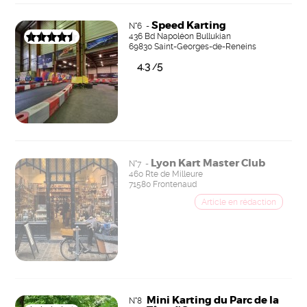
Speed Karting
N°6 -
436 Bd Napoléon Bullukian
69830 Saint-Georges-de-Reneins
4.3
5
/
Lyon Kart Master Club
N°7 -
460 Rte de Milleure
71580 Frontenaud
Mini Karting du Parc de la
N°8