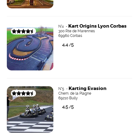
Kart Origins Lyon Corbas
N°4 -
300 Rte de Marennes
69960 Corbas
4.4
5
/
Karting Evasion
N°5 -
Chem. de la Plagne
69210 Bully
4.5
5
/