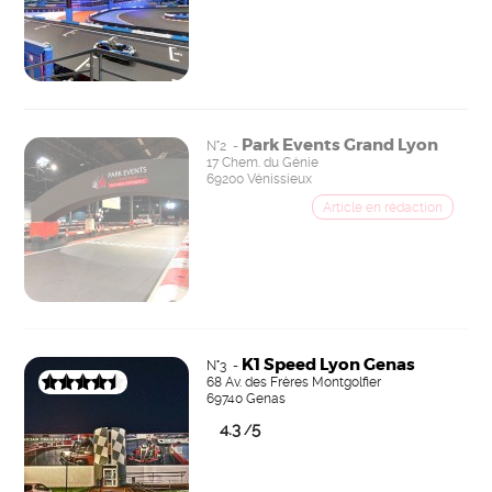
Park Events Grand Lyon
N°2 -
17 Chem. du Génie
69200 Vénissieux
K1 Speed Lyon Genas
N°3 -
68 Av. des Frères Montgolfier
69740 Genas
4.3
5
/