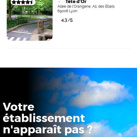
Tête d’Or
-
Allée de l'Orangerie, All. des Ébats
69006 Lyon
4.3
5
/
Votre
établissement
n'apparaît pas ?