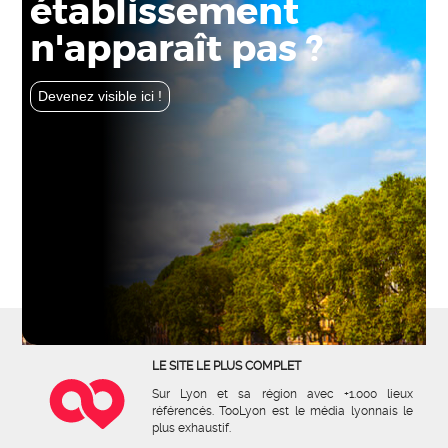
établissement
n'apparaît pas ?
Devenez visible ici !
LE SITE LE PLUS COMPLET
Sur Lyon et sa région avec +1.000 lieux
référencés. TooLyon est le média lyonnais le
plus exhaustif.