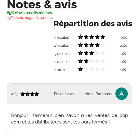
Notes & avis
65% d'avis positifs récents
23% d'avis négatifs récents
Répartition des avis
5 étoiles
35%
4 étoiles
29%
3 étoiles
11%
2 étoiles
11%
1 étoile
11%
4
/
5
Février 2022
Aicha Barnoussi
Bonjour.. J’aimerais bien savoir si les ventes de pop
corn et les distributeurs sont toujours fermés ?