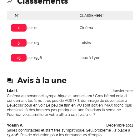
Classements
N°
CLASSEMENT
Cinéma
1
sur 12
Loisirs
5
sur 123
lieux à Lyon
25
sur 1958
Avis à la une
Léa H.
Janvier 2022
Cinéma au personnel sympathique et accueillant ! Gros bémol cela dit
concernant les films : très peu de VOSTFR, dommage de devoir aller à
Bellecour pour en voir. Le peu de film en VO sont soit en IMAX (donc plus
chers) soit à des horaires pas pratique et une fois dans la semaine.
Pourriez-vous améliorer votre offre à ce niveau-ci ?
Yoann A
Décembre 2021
Salles confortables et staff très sympathique. Seul problème : la place à
13,40€. Pas de réduction pour les demandeurs d'emploi.