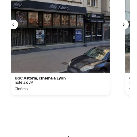
UGC Astoria, cinéma à Lyon
Cin
noté 4.0 /5
noté
Cinéma
Cin