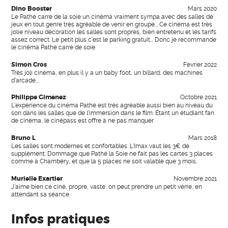
Dino Booster
Mars 2020
Le Pathé carré de la soie un cinéma vraiment sympa avec des salles de
jeux en tout genre très agréable de venir en groupe... Ce cinéma est très
jolie niveau décoration les salles sont propres, bien entretenu et les tarifs
assez correct. Le petit plus c'est le parking gratuit... Donc je recommande
le cinéma Pathé carré de soie.
Simon Cros
Février 2022
Très joli cinéma, en plus il y a un baby foot, un billard, des machines
d'arcade...
Philippe Gimenez
Octobre 2021
L'expérience du cinéma Pathé est très agréable aussi bien au niveau du
son dans les salles que de l'immersion dans le film. Étant un étudiant fan
de cinéma, le cinépass est offre à ne pas manquer.
Bruno L
Mars 2018
Les salles sont modernes et confortables. L'Imax vaut les 3€ de
supplément. Dommage que Pathé la Soie ne fait pas les cartes 3 places
comme à Chambéry, et que la 5 places ne soit valable que 3 mois.
Murielle Exartier
Novembre 2021
J'aime bien ce ciné, propre, vaste, on peut prendre un petit verre, en
attendant sa séance.
Infos pratiques