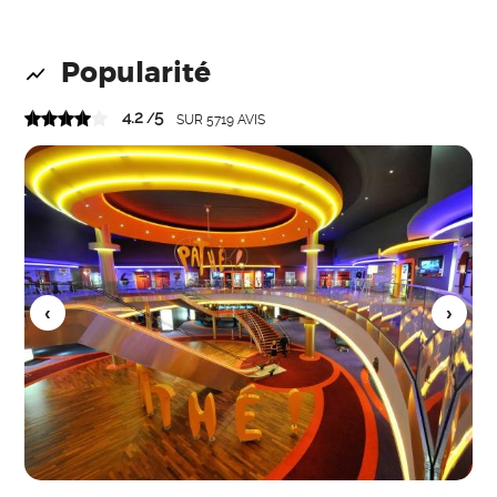
Popularité
4.2
5
/
SUR
5719
AVIS