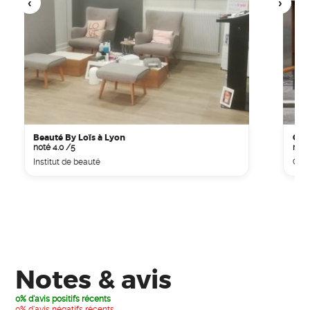
Beauté By Loïs à Lyon
Cin
noté 4.0 /5
noté
Institut de beauté
Cin
Notes & avis
0% d'avis positifs récents
0% d'avis négatifs récents