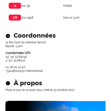
Hôtels
11
sur 39
lieux à Lyon
178
sur 1958
Coordonnées
14 Bis Quai du Général Sarrail
69006
Lyon
Coordonnées GPS :
45° 45' 52.65792"
4° 50' 30.68412"
04 28 00 02 50
+33428000250
International
À propos
Mise-à-jour le
21 août 2024
créé le
23 octobre 2017