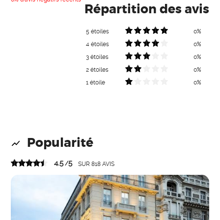
Répartition des avis
5 étoiles
0%
4 étoiles
0%
3 étoiles
0%
2 étoiles
0%
1 étoile
0%
Popularité
4.5
5
/
SUR
818
AVIS