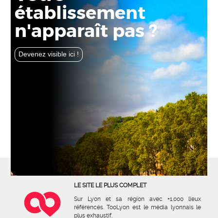
établissement
n'apparaît pas ?
Devenez visible ici !
LE SITE LE PLUS COMPLET
Sur Lyon et sa région avec +1.000 lieux
référencés. TooLyon est le média lyonnais le
plus exhaustif.