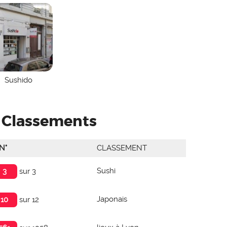
Sushido
Classements
N°
CLASSEMENT
Sushi
3
sur 3
Japonais
10
sur 12