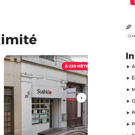
ximité
CHA
In
À 220 MÈTRES
A
É
M
O
P
P