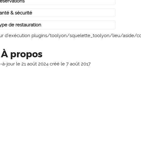
éservations
anté & sécurité
reetArt Burger
Royal Spa
4.6 /5
noté 4.5 /5
ype de restauration
r
Massage
ur d’exécution plugins/toolyon/squelette_toolyon/lieu/aside/
À propos
-à-jour le
21 août 2024
créé le
7 août 2017