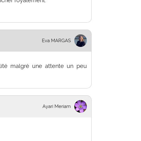
n ficher royalement.
Eva MARGAS
lité malgré une attente un peu
Ayari Meriam