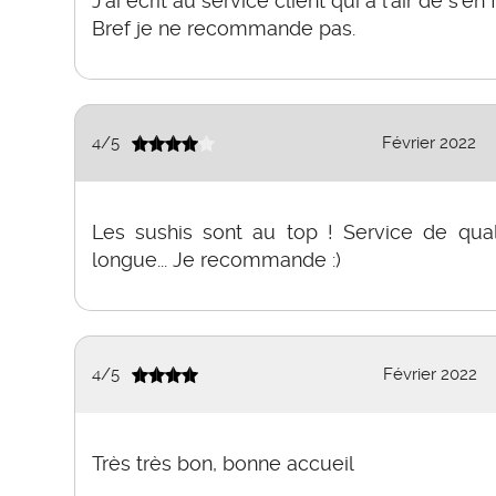
J’ai écrit au service client qui a l’air de s’e
Bref je ne recommande pas.
4
/
5
Février 2022
Les sushis sont au top ! Service de qua
longue... Je recommande :)
4
/
5
Février 2022
Très très bon, bonne accueil