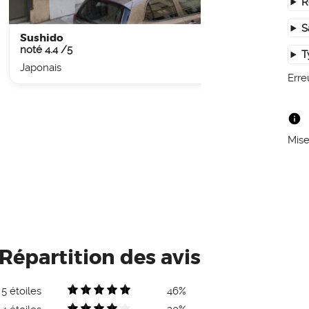
R
S
Sushido
Le St
noté 4.4 /5
noté 
T
Japonais
Burge
Erre
Mise
Répartition des avis
5 étoiles
46%