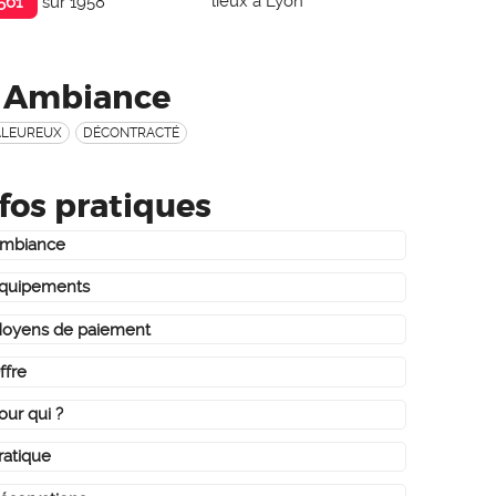
lieux à Lyon
561
sur 1958
Ambiance
LEUREUX
DÉCONTRACTÉ
fos pratiques
À 259 MÈTRES
mbiance
quipements
oyens de paiement
ffre
our qui ?
ratique