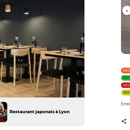
RES
RES
RES
RES
Erre
Restaurant japonais à Lyon