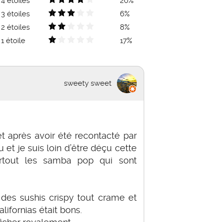
4 étoiles
20%
3 étoiles
6%
2 étoiles
8%
1 étoile
17%
sweety sweet
 après avoir été recontacté par
 et je suis loin d’être déçu cette
urtout les samba pop qui sont
des sushis crispy tout crame et
alifornias était bons.