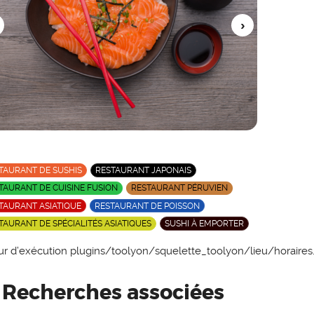
TAURANT DE SUSHIS
RESTAURANT JAPONAIS
TAURANT DE CUISINE FUSION
RESTAURANT PÉRUVIEN
TAURANT ASIATIQUE
RESTAURANT DE POISSON
TAURANT DE SPÉCIALITÉS ASIATIQUES
SUSHI À EMPORTER
ur d’exécution plugins/toolyon/squelette_toolyon/lieu/horaires
Recherches associées