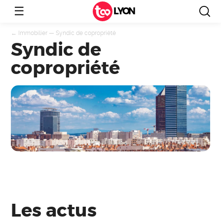
☰
LYON
←
Immobilier
—
Syndic de copropriété
Syndic de
copropriété
Les actus