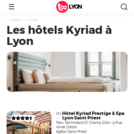
☰
LYON
←
Hôtels
—
Kyriad
Les hôtels Kyriad à
Lyon
Hôtel Kyriad Prestige & Spa
N°1
Lyon Saint Priest
-
Parc Technoland ZI Champ Dolin, 9 Rue
Aimé Cotton
69800 Saint-Priest