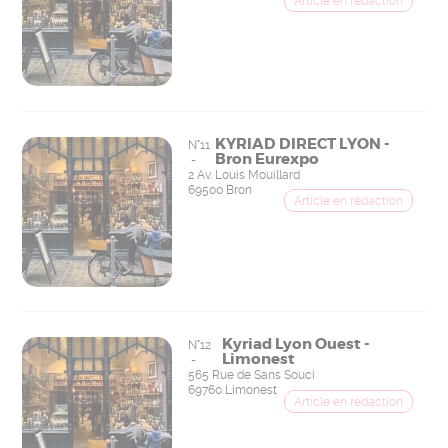
KYRIAD DIRECT LYON -
N°11
Bron Eurexpo
-
2 Av. Louis Mouillard
69500 Bron
Kyriad Lyon Ouest -
N°12
Limonest
-
565 Rue de Sans Souci
69760 Limonest