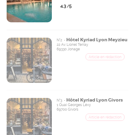
4.3
5
/
Hôtel Kyriad Lyon Meyzieu
N°2 -
22 Av. Lionel Terray
69330 Jonage
Hôtel Kyriad Lyon Givors
N°3 -
1 Quai Georges Lévy
69700 Givors