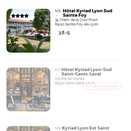
Hôtel Kyriad Lyon Sud
N°6
Sainte Foy
-
35 Chem. de la Croix Pivort
69110 Sainte-Foy-lès-Lyon
3.8
5
/
Hôtel Kyriad Lyon-Sud
N°7
Saint-Genis-Laval
-
179 Rte de Vourles
69230 Saint-Genis-Laval
Kyriad Lyon Est Saint
N°8