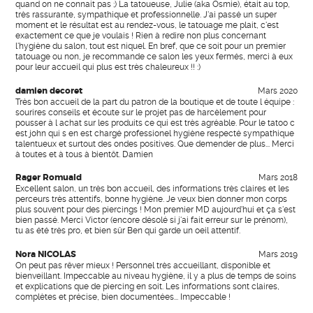
quand on ne connait pas ;) La tatoueuse, Julie (aka Osmie), était au top,
très rassurante, sympathique et professionnelle. J'ai passé un super
moment et le résultat est au rendez-vous, le tatouage me plait, c'est
exactement ce que je voulais ! Rien à redire non plus concernant
l'hygiène du salon, tout est niquel. En bref, que ce soit pour un premier
tatouage ou non, je recommande ce salon les yeux fermés, merci à eux
pour leur accueil qui plus est très chaleureux !! :)
damien decoret
Mars 2020
Très bon accueil de la part du patron de la boutique et de toute l équipe :
sourires conseils et écoute sur le projet pas de harcèlement pour
pousser à l achat sur les produits ce qui est très agréable. Pour le tatoo c
est john qui s en est chargé professionel hygiène respecté sympathique
talentueux et surtout des ondes positives. Que demender de plus... Merci
à toutes et à tous à bientôt. Damien
Rager Romuald
Mars 2018
Excellent salon, un très bon accueil, des informations très claires et les
perceurs très attentifs, bonne hygiène. Je veux bien donner mon corps
plus souvent pour des piercings ! Mon premier MD aujourd'hui et ça s'est
bien passé. Merci Victor (encore désolé si j'ai fait erreur sur le prénom),
tu as été très pro, et bien sûr Ben qui garde un oeil attentif.
Nora NICOLAS
Mars 2019
On peut pas rêver mieux ! Personnel très accueillant, disponible et
bienveillant. Impeccable au niveau hygiène, il y a plus de temps de soins
et explications que de piercing en soit. Les informations sont claires,
complètes et précise, bien documentées... Impeccable !