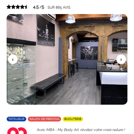
4.5
5
/
SUR
865
AVIS
TATOUEUR
SALON DE PIERCING
BIJOUTERIE
Avec MBA - My Body Art, révélez votre vraie nature !