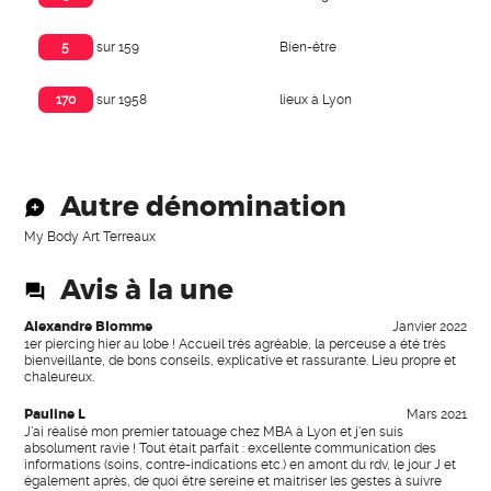
Bien-être
5
sur 159
lieux à Lyon
170
sur 1958
Autre dénomination
My Body Art Terreaux
Avis à la une
Alexandre Blomme
Janvier 2022
1er piercing hier au lobe ! Accueil très agréable, la perceuse a été très
bienveillante, de bons conseils, explicative et rassurante. Lieu propre et
chaleureux.
Pauline L
Mars 2021
J'ai réalisé mon premier tatouage chez MBA à Lyon et j'en suis
absolument ravie ! Tout était parfait : excellente communication des
informations (soins, contre-indications etc.) en amont du rdv, le jour J et
également après, de quoi être sereine et maitriser les gestes à suivre