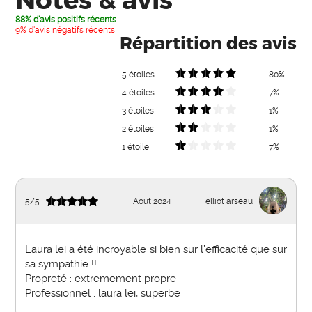
Notes & avis
88% d'avis positifs récents
9% d'avis négatifs récents
Répartition des avis
5 étoiles
80%
4 étoiles
7%
3 étoiles
1%
2 étoiles
1%
1 étoile
7%
5
/
5
Août 2024
elliot arseau
Laura lei a été incroyable si bien sur l’efficacité que sur
sa sympathie !!
Propreté : extremement propre
Professionnel : laura lei, superbe