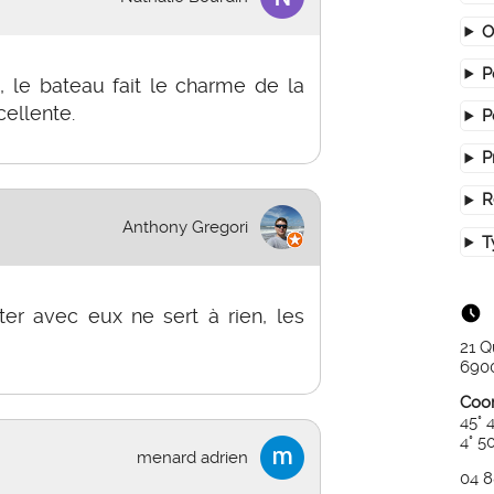
O
P
t, le bateau fait le charme de la
cellente.
P
P
R
Anthony Gregori
T
uter avec eux ne sert à rien, les
21 Q
690
Coo
45° 
4° 5
menard adrien
04 8