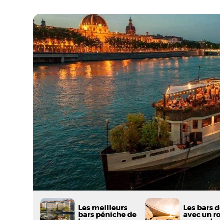
Les meilleurs
Les bars 
bars péniche de
avec un r