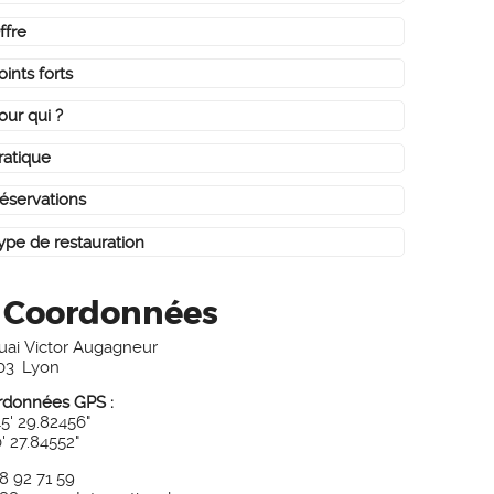
ffre
oints forts
our qui ?
ratique
éservations
ype de restauration
Coordonnées
uai Victor Augagneur
03
Lyon
rdonnées GPS :
45' 29.82456"
0' 27.84552"
8 92 71 59