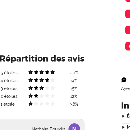
Répartition des avis
5 étoiles
20%
4 étoiles
14%
Ayer
3 étoiles
15%
2 étoiles
12%
In
1 étoile
38%
É
M
Nathalie Bourdin