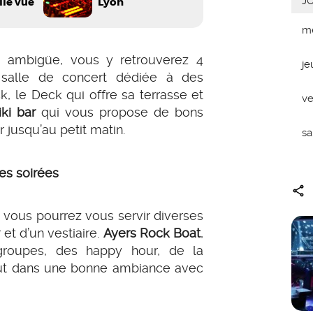
J
lle vue
Lyon
me
t ambigüe, vous y retrouverez 4
je
e salle de concert dédiée à des
, le Deck qui offre sa terrasse et
ve
iki bar
qui vous propose de bons
r jusqu’au petit matin.
s
es soirées
 vous pourrez vous servir diverses
 et d’un vestiaire.
Ayers Rock Boat
,
 groupes, des happy hour, de la
tout dans une bonne ambiance avec