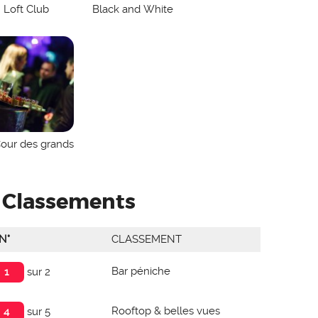
Loft Club
Black and White
our des grands
Classements
N°
CLASSEMENT
Bar péniche
1
sur 2
Rooftop & belles vues
4
sur 5