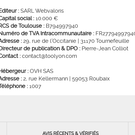
Editeur :
SARL Webvaloris
Capital social :
10.000 €
RCS de Toulouse :
B794997940
Numéro de TVA Intracommunautaire :
FR2779499794
Adresse :
29, rue de l’Occitanie | 31170 Tournefeuille
Directeur de publication & DPO :
Pierre-Jean Colliot
Contact :
contact@toolyon.com
Hébergeur :
OVH SAS
Adresse :
2, rue Kellermann | 59053 Roubaix
Téléphone :
1007
AVIS RÉCENTS & VÉRIFIÉS