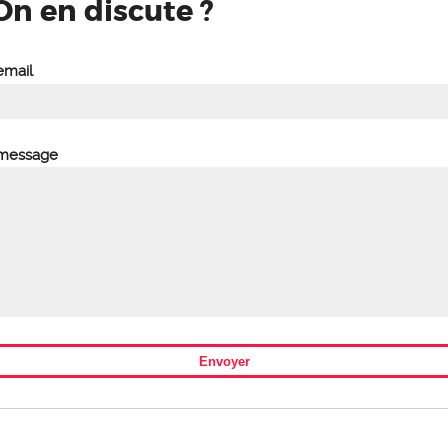
On en discute ?
email
 message
Envoyer