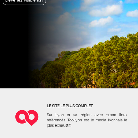
Devenez visible ici !
LE SITE LE PLUS COMPLET
Sur Lyon et sa région avec +1.000 lieux
référencés. TooLyon est le média lyonnais le
plus exhaustif.