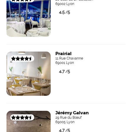
69002 Lyon
4.5
5
/
Prairial
11 Rue Chavanne
69001 Lyon
4.7
5
/
Jérémy Galvan
29 Rue du Bœuf
69005 Lyon
4.7
5
/