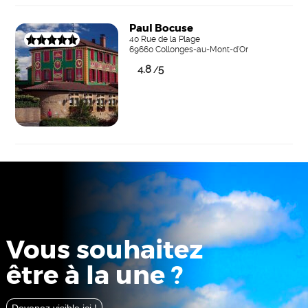
Paul Bocuse
40 Rue de la Plage
69660 Collonges-au-Mont-d'Or
4.8
5
/
Vous souhaitez
être à la une ?