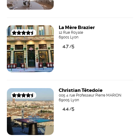
La Mère Brazier
12 Rue Royale
69001 Lyon
4.7
5
/
Christian Têtedoie
005 4 rue Professeur Pierre MARION
69005 Lyon
4.4
5
/