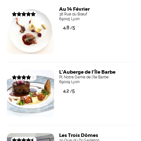
Au 14 Février
36 Rue du Bœuf
69005 Lyon
4.8
5
/
L’Auberge de l’Île Barbe
Pl. Notre Dame de l'Île Barbe
69009 Lyon
4.2
5
/
Les Trois Dômes
20 Quai du Dr Gailleton