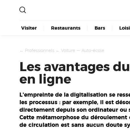
Visiter
Restaurants
Bars
Lois
←
Professionnels
←
Voiture
—
Auto-école
Les avantages du
en ligne
L'empreinte de la digitalisation se res
les processus : par exemple, il est déso
directement depuis son ordinateur ou s
Cette métamorphose du déroulement de
de circulation est sans aucun doute sy