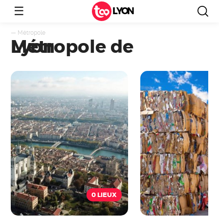
☰
LYON
—
Métropole
Métropole de Lyon
0 LIEUX