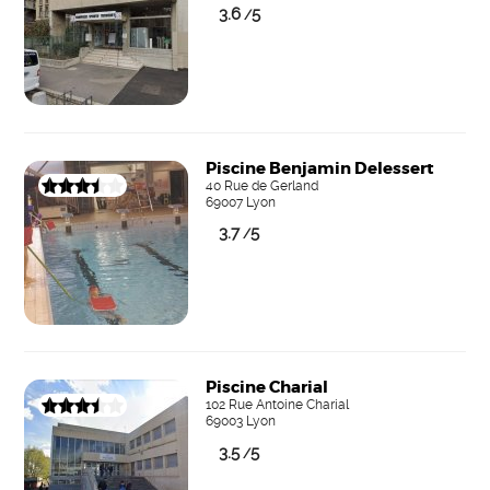
3.6
5
/
Piscine Benjamin Delessert
40 Rue de Gerland
69007 Lyon
3.7
5
/
Piscine Charial
102 Rue Antoine Charial
69003 Lyon
3.5
5
/