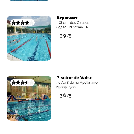
Aquavert
1 Chem. des Cytises
69340 Francheville
3.9
5
/
Piscine de Vaise
50 Av. Sidoine Apollinaire
69009 Lyon
3.6
5
/