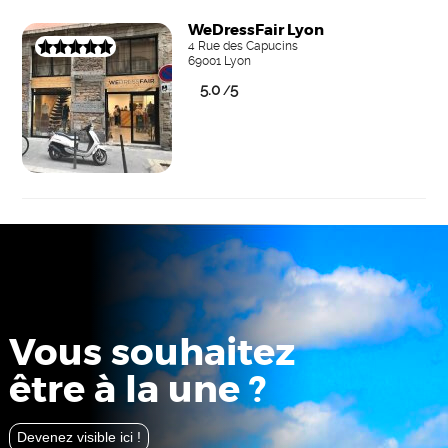
WeDressFair Lyon
4 Rue des Capucins
69001 Lyon
5.0
5
/
Vous souhaitez
être à la une ?
Devenez visible ici !