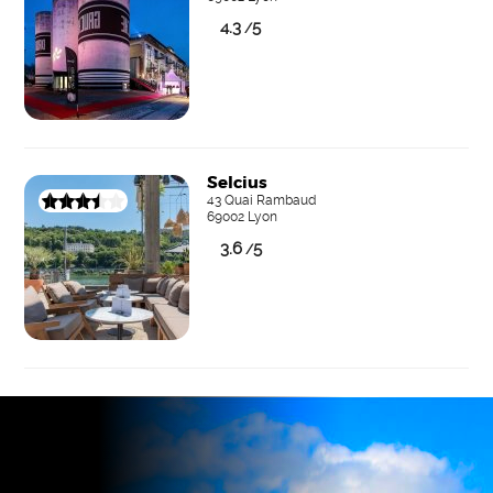
4.3
5
/
Selcius
43 Quai Rambaud
69002 Lyon
3.6
5
/