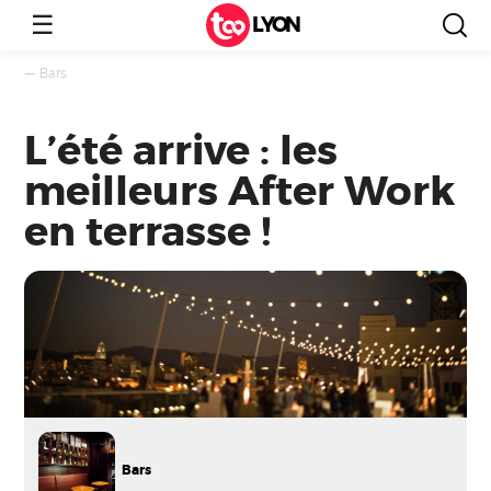
☰
LYON
—
Bars
L’été arrive : les
meilleurs After Work
en terrasse !
Bars