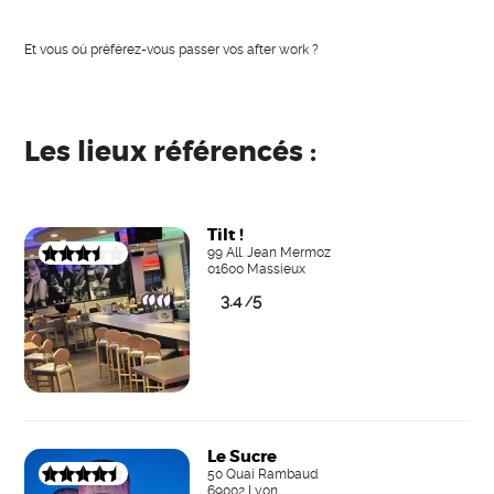
Et vous où préférez-vous passer vos after work ?
Les lieux référencés :
Tilt !
99 All. Jean Mermoz
01600 Massieux
3.4
5
/
Le Sucre
50 Quai Rambaud
69002 Lyon