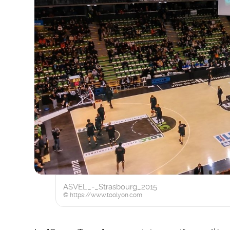
ASVEL_-_Strasbourg_2015
© https://www.toolyon.com