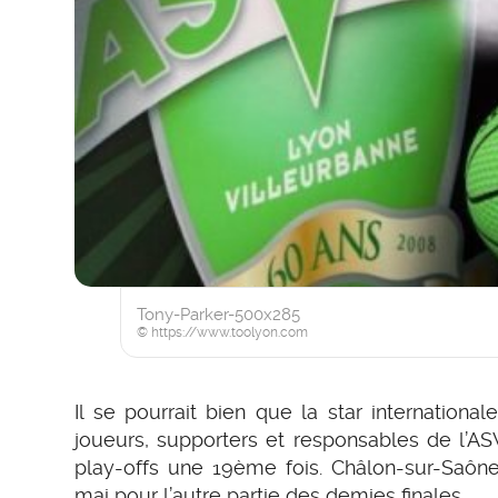
Tony-Parker-500x285
© https://www.toolyon.com
Il se pourrait bien que la star internation
joueurs, supporters et responsables de l’A
play-offs une 19ème fois. Châlon-sur-Saône 
mai pour l’autre partie des demies finales.