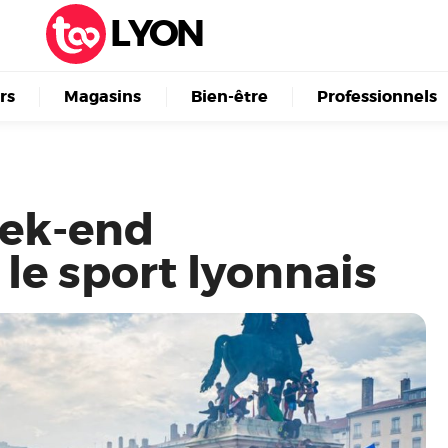
LYON
irs
Magasins
Bien-être
Professionnels
eek-end
le sport lyonnais