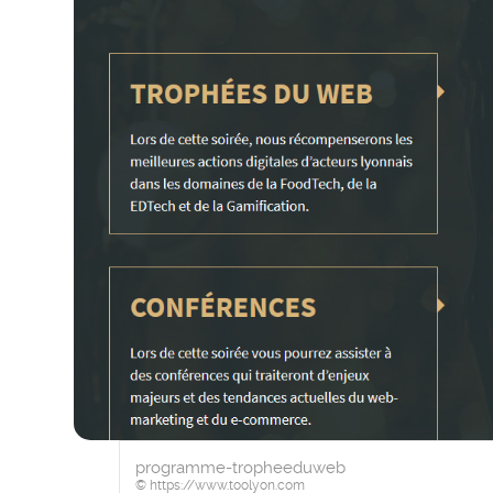
programme-tropheeduweb
© https://www.toolyon.com