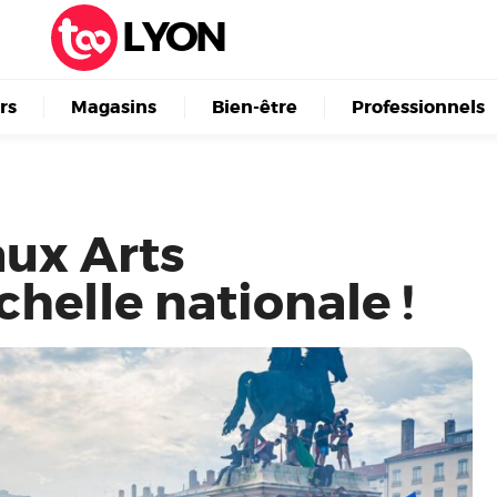
LYON
irs
Magasins
Bien-être
Professionnels
aux Arts
helle nationale !