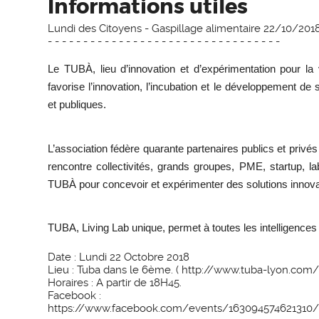
Informations utiles
Lundi des Citoyens - Gaspillage alimentaire 22/10/2018
- - - - - - - - - - - - - - - - - - - - - - - - - - - - - - - - -
Le TUBÀ, lieu d’innovation et d’expérimentation pour la 
favorise l’innovation, l’incubation et le développement d
et publiques.
L’association fédère quarante partenaires publics et privés
rencontre collectivités, grands groupes, PME, startup, l
TUBÀ pour concevoir et expérimenter des solutions innovant
TUBA, Living Lab unique, permet à toutes les intelligences d
Date : Lundi 22 Octobre 2018
Lieu : Tuba dans le 6ème. (
http://www.tuba-lyon.com/
Horaires : A partir de 18H45.
Facebook :
https://www.facebook.com/
events/163094574621310