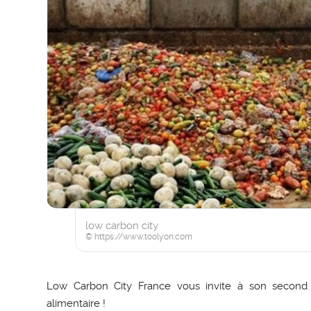
low carbon city
© https://www.toolyon.com
Low Carbon City France vous invite à son second L
alimentaire !