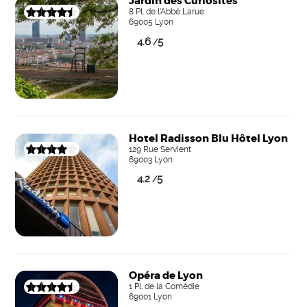
Jardin des Curiosités
8 Pl. de l'Abbé Larue
69005 Lyon
4.6
5
/
Hotel Radisson Blu Hôtel Lyon
129 Rue Servient
69003 Lyon
4.2
5
/
Opéra de Lyon
1 Pl. de la Comédie
69001 Lyon