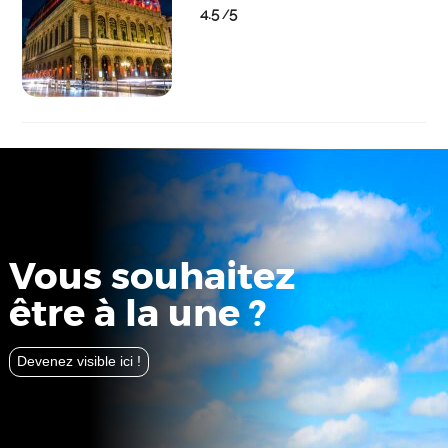
4.5
5
/
Vous souhaitez
être à la une ?
Devenez visible ici !