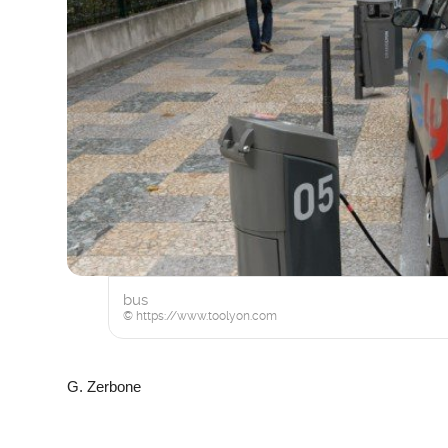
bus
© https://www.toolyon.com
G. Zerbone