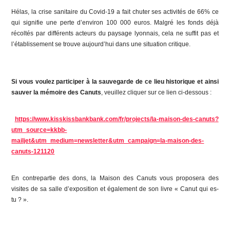
Hélas, la crise sanitaire du Covid-19 a fait chuter ses activités de 66% ce
qui signifie une perte d’environ 100 000 euros. Malgré les fonds déjà
récoltés par différents acteurs du paysage lyonnais, cela ne suffit pas et
l’établissement se trouve aujourd’hui dans une situation critique.
Si vous voulez participer à la sauvegarde de ce lieu historique et ainsi
sauver la mémoire des Canuts
, veuillez cliquer sur ce lien ci-dessous :
https://www.kisskissbankbank.com/fr/projects/la-maison-des-canuts?
utm_source=kkbb-
mailjet&utm_medium=newsletter&utm_campaign=la-maison-des-
canuts-121120
En contrepartie des dons, la Maison des Canuts vous proposera des
visites de sa salle d’exposition et également de son livre « Canut qui es-
tu ? ».