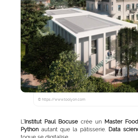
© https://www.toolyon.com
L’
Institut Paul Bocuse
crée un
Master Food
Python
autant que la pâtisserie.
Data scien
toque se digitalise.