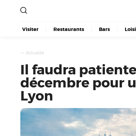
Visiter
Restaurants
Bars
Lois
—
Actualité
Il faudra patient
décembre pour u
Lyon