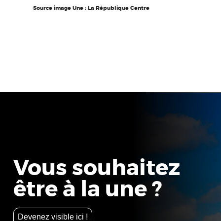
Source image Une : La République Centre
Vous souhaitez
être à la une ?
Devenez visible ici !