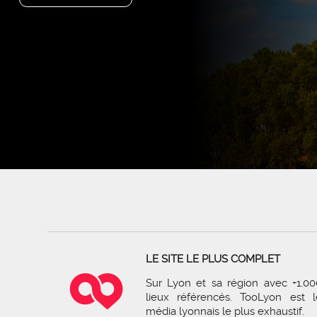
LE SITE LE PLUS COMPLET
Sur Lyon et sa région avec +1.00
lieux référencés. TooLyon est l
média lyonnais le plus exhaustif.